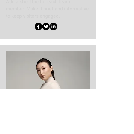
Add a short bio for each team
member. Make it brief and informative
to keep visitors engaged.
Product Manager
Alexa Young