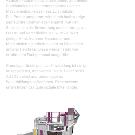
–Zulieferindustrie sowie Gießereien, Schmieden,
Stahlhändler, die Fastener Industrie und der
Maschinenbau wissen das zu schätzen.
Das Produktprogramm wird durch hochwertige
gebrauchte Strahlanlagen ergänzt. Auf den
Service, also die Bevorratung und Lieferung von
Ersatz- und Verschleißteilen, wird viel Wert
gelegt. Hinzu kommen Reparatur- und
Modernisierungsarbeiten auch an Maschinen
anderer Hersteller. Diese werden stets von
erfahrenem Fachpersonal ausgeführt.
Grundlage für die positive Entwicklung ist ein gut
ausgebildetes, motiviertes Team. Daher bildet
AGTOS selbst aus, zudem gibt es
Weiterbildungsmaßnahmen. Firmenevents
unterstützen das gute soziale Miteinander.