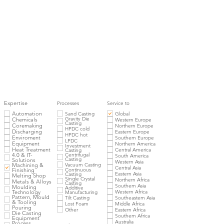
Expertise
Processes
Service to
Automation
Sand Casting
Global
Gravity Die
Chemicals
Western Europe
Casting
Coremaking
Northern Europe
HPDC cold
Discharging
Eastern Europe
HPDC hot
Enviroment
Southern Europe
LPDC
Equipment
Northern America
Investment
Heat Treatment
Central America
Casting
4.0 & IT-
Centrifugal
South America
Casting
Solutions
Western Asia
Vacuum Casting
Machining &
Central Asia
Finishing
Continuous
Eastern Asia
Casting
Melting Shop
Single Crystal
Northern Africa
Metals & Alloys
Casting
Southern Asia
Moulding
Additive
Western Africa
Technology
Manufacturing
Pattern, Mould
Tilt Casting
Southeastern Asia
& Tooling
Lost Foam
Middle Africa
Pouring
Other
Eastern Africa
Die Casting
Southern Africa
Equipment
Australia
Process