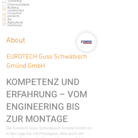
Tunneling
Chemical plants
Building
construction
Consumer
products
Art
Agricultural
machinery
About
EUROTECH Guss Schwäbisch
Gmünd GmbH
KOMPETENZ UND
ERFAHRUNG – VOM
ENGINEERING BIS
ZUR MONTAGE
Die Eurotech Guss Schwäbisch Gmünd GmbH ist
in der Lage Sie mit Prototypen, aber auch mit