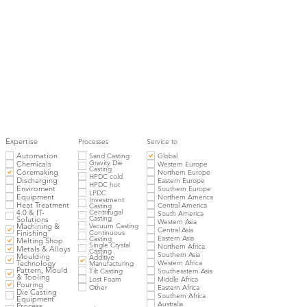
Expertise
Processes
Service to
Automation
Sand Casting
Global
Gravity Die
Chemicals
Western Europe
Casting
Coremaking
Northern Europe
HPDC cold
Discharging
Eastern Europe
HPDC hot
Enviroment
Southern Europe
LPDC
Equipment
Northern America
Investment
Heat Treatment
Central America
Casting
4.0 & IT-
Centrifugal
South America
Casting
Solutions
Western Asia
Vacuum Casting
Machining &
Central Asia
Finishing
Continuous
Eastern Asia
Casting
Melting Shop
Single Crystal
Northern Africa
Metals & Alloys
Casting
Southern Asia
Moulding
Additive
Western Africa
Technology
Manufacturing
Pattern, Mould
Tilt Casting
Southeastern Asia
& Tooling
Lost Foam
Middle Africa
Pouring
Other
Eastern Africa
Die Casting
Southern Africa
Equipment
Australia
Process