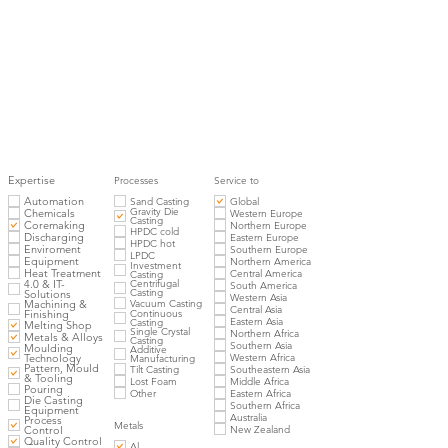
Expertise
Processes
Service to
Automation
Sand Casting
Global
Gravity Die
Chemicals
Western Europe
Casting
Coremaking
Northern Europe
HPDC cold
Discharging
Eastern Europe
HPDC hot
Enviroment
Southern Europe
LPDC
Equipment
Northern America
Investment
Heat Treatment
Central America
Casting
4.0 & IT-
Centrifugal
South America
Casting
Solutions
Western Asia
Vacuum Casting
Machining &
Central Asia
Finishing
Continuous
Eastern Asia
Casting
Melting Shop
Single Crystal
Northern Africa
Metals & Alloys
Casting
Southern Asia
Moulding
Additive
Western Africa
Technology
Manufacturing
Pattern, Mould
Tilt Casting
Southeastern Asia
& Tooling
Lost Foam
Middle Africa
Pouring
Other
Eastern Africa
Die Casting
Southern Africa
Equipment
Australia
Process
Metals
New Zealand
Control
Quality Control
Al